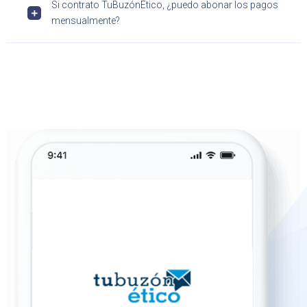
Si contrato TuBuzónÉtico, ¿puedo abonar los pagos
mensualmente?